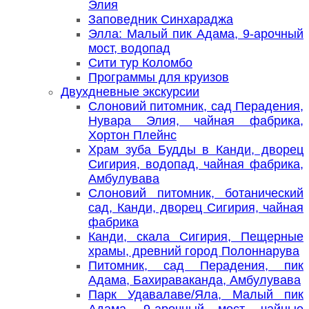
Элия
Заповедник Синхараджа
Элла: Малый пик Адама, 9-арочный
мост, водопад
Сити тур Коломбо
Программы для круизов
Двухдневные экскурсии
Слоновий питомник, сад Перадения,
Нувара Элия, чайная фабрика,
Хортон Плейнс
Храм зуба Будды в Канди, дворец
Сигирия, водопад, чайная фабрика,
Амбулувава
Слоновий питомник, ботанический
сад, Канди, дворец Сигирия, чайная
фабрика
Канди, скала Сигирия, Пещерные
храмы, древний город Полоннарува
Питомник, сад Перадения, пик
Адама, Бахираваканда, Амбулувава
Парк Удавалаве/Яла, Малый пик
Адама, 9-арочный мост, чайные