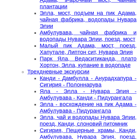
плантации
Элла, мост, подъем на пик Адама,
чайная фабрика, водопады Нувара
Элии
Амбулувава, чайная фабрика и
водопады Нувара Элии, поезд, мост
Малый пик Адама, мост, поезд,
Хапутале, Липтон сит, Нувара Элия
Парк Яла, Ведаситиканда, плато
Хортон, Элла, купание в водопаде
Трехдневные экскурсии
Канди - Дамбулла - Анурадхапура -
Сигирия - Полоннарува
Яла - Элла - Нувара Элия -
Амбулувава - Канди - Пидурангала
Элла - восхождение на пик Адама -
Амбулувава - Пидурангала
Элла, чай и водопады Нувара Элии,
поезд, Канди, слоновий питомник
Сигирия, Пещерные храмы, Канди,
Амбулувава, Нувара Элия, поезд,