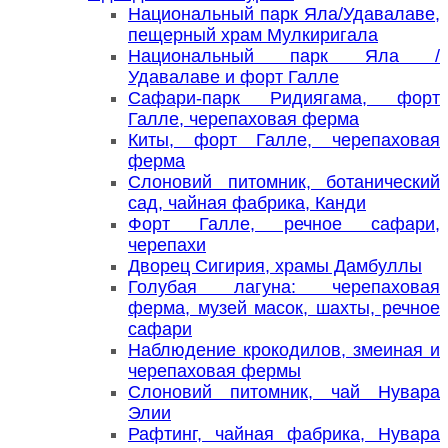
Национальный парк Яла/Удавалаве,
пещерный храм Мулкиригала
Национальный парк Яла /
Удавалаве и форт Галле
Сафари-парк Ридиягама, форт
Галле, черепаховая ферма
Киты, форт Галле, черепаховая
ферма
Слоновий питомник, ботанический
сад, чайная фабрика, Канди
Форт Галле, речное сафари,
черепахи
Дворец Сигирия, храмы Дамбуллы
Голубая лагуна: черепаховая
ферма, музей масок, шахты, речное
сафари
Наблюдение крокодилов, змеиная и
черепаховая фермы
Слоновий питомник, чай Нувара
Элии
Рафтинг, чайная фабрика, Нувара