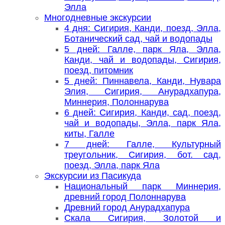
Элла
Многодневные экскурсии
4 дня: Сигирия, Канди, поезд, Элла,
Ботанический сад, чай и водопады
5 дней: Галле, парк Яла, Элла,
Канди, чай и водопады, Сигирия,
поезд, питомник
5 дней: Пиннавела, Канди, Нувара
Элия, Сигирия, Анурадхапура,
Миннерия, Полоннарува
6 дней: Сигирия, Канди, сад, поезд,
чай и водопады, Элла, парк Яла,
киты, Галле
7 дней: Галле, Культурный
треугольник, Сигирия, бот. сад,
поезд, Элла, парк Яла
Экскурсии из Пасикуда
Национальный парк Миннерия,
древний город Полоннарува
Древний город Анурадхапура
Скала Сигирия, Золотой и